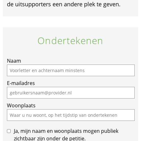
de uitsupporters een andere plek te geven.
Ondertekenen
If
Naam
you
are
E-mailadres
a
human,
ignore
Woonplaats
this
field
Ja, mijn naam en woonplaats mogen publiek
zichtbaar zijn onder de petitie.